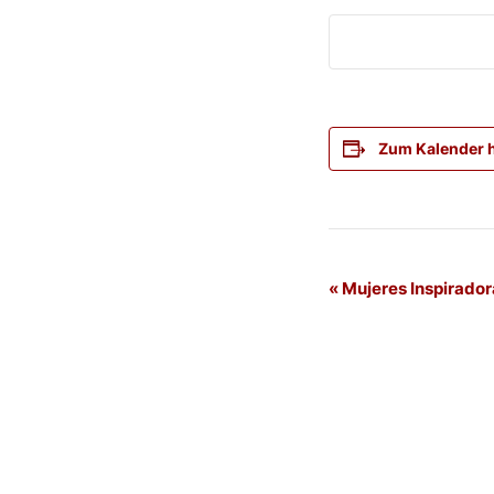
Zum Kalender 
Veranstaltung
«
Mujeres Inspirador
Navigation