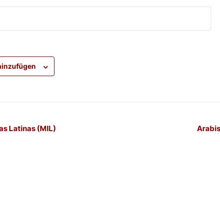
hinzufügen
-
as Latinas (MIL)
Arabis