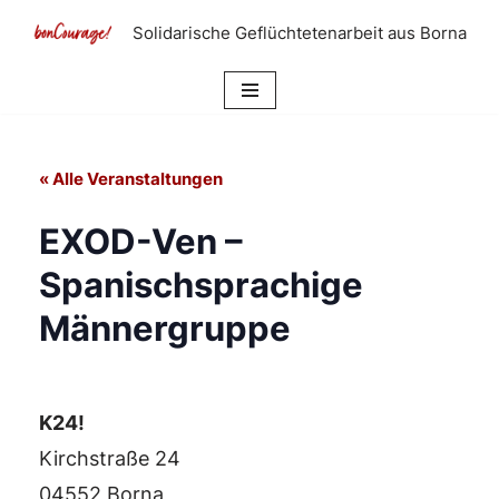
Solidarische Geflüchtetenarbeit aus Borna
Zum
Inhalt
springen
« Alle Veranstaltungen
EXOD-Ven –
Spanischsprachige
Männergruppe
K24!
Kirchstraße 24
04552 Borna