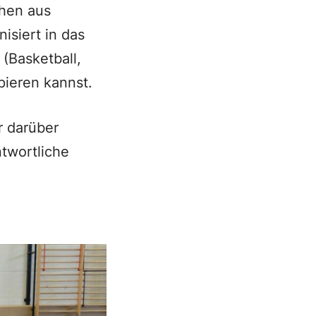
chen aus
isiert in das
(Basketball,
pieren kannst.
 darüber
twortliche