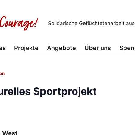
Solidarische Geflüchtetenarbeit au
es
Projekte
Angebote
Über uns
Spen
en
urelles Sportprojekt
a West