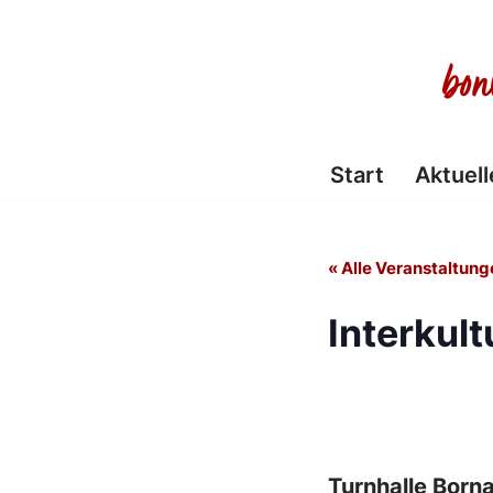
Zum
Inhalt
springen
Start
Aktuell
« Alle Veranstaltung
Interkult
Turnhalle Born