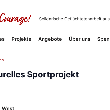
Solidarische Geflüchtetenarbeit au
es
Projekte
Angebote
Über uns
Spen
en
urelles Sportprojekt
a West