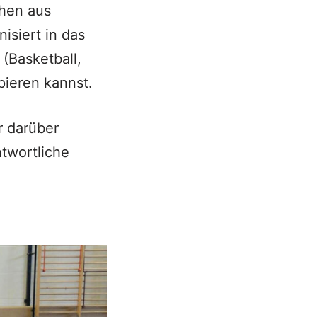
chen aus
isiert in das
(Basketball,
pieren kannst.
 darüber
twortliche