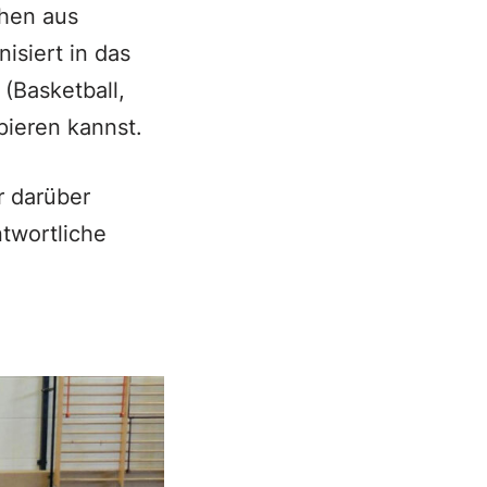
chen aus
isiert in das
(Basketball,
pieren kannst.
 darüber
twortliche