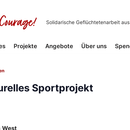
Solidarische Geflüchtetenarbeit au
es
Projekte
Angebote
Über uns
Spen
en
urelles Sportprojekt
a West