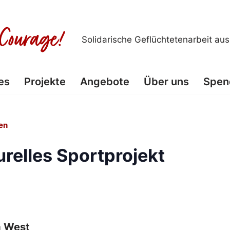
Solidarische Geflüchtetenarbeit au
es
Projekte
Angebote
Über uns
Spen
en
urelles Sportprojekt
a West