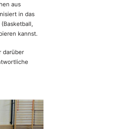
chen aus
isiert in das
(Basketball,
pieren kannst.
 darüber
twortliche