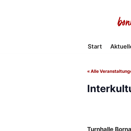
Zum
Inhalt
springen
Start
Aktuell
« Alle Veranstaltung
Interkult
Turnhalle Born