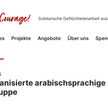
Solidarische Geflüchtetenarbeit au
es
Projekte
Angebote
Über uns
Spen
en
s
anisierte arabischsprachige
uppe