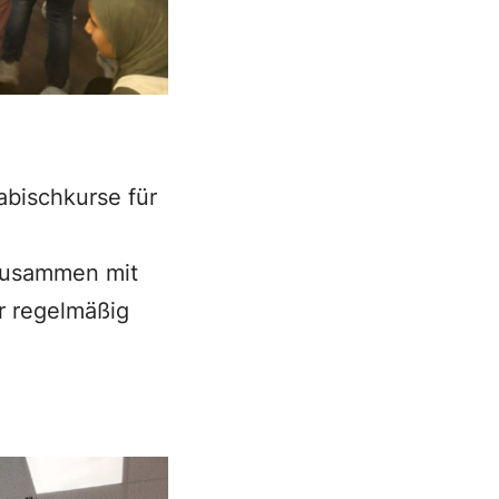
abischkurse für
 zusammen mit
r regelmäßig