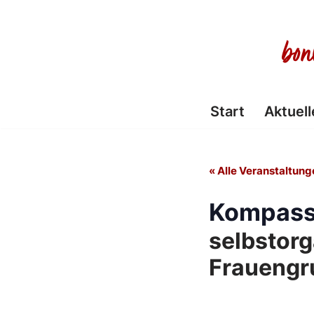
Zum
Inhalt
springen
Start
Aktuell
« Alle Veranstaltung
Kompas
selbstorg
Frauengr