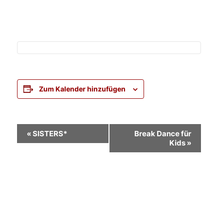
Zum Kalender hinzufügen
Veranstaltung-
«
SISTERS*
Break Dance für
Kids
»
Navigation