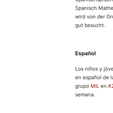
Spanisch Mathe
wird von der G
gut besucht.
Español
Los niños y jóv
en español de la
grupo
MIL
en
K
semana.