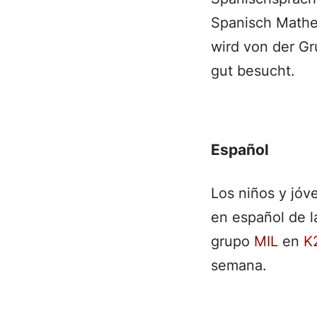
Spanisch Mathe
wird von der G
gut besucht.
Español
Los niños y jóv
en español de la
grupo
MIL
en
K
semana.