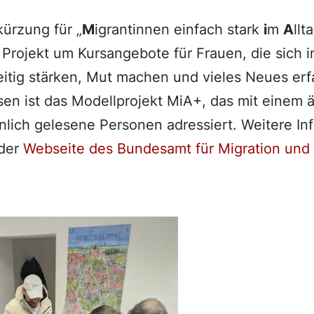
kürzung für „
M
igrantinnen einfach stark
i
m
A
llt
 Projekt um Kursangebote für Frauen, die sich
tig stärken, Mut machen und vieles Neues erfa
n ist das Modellprojekt MiA+, das mit einem 
lich gelesene Personen adressiert. Weitere In
 der
Webseite des Bundesamt für Migration und 