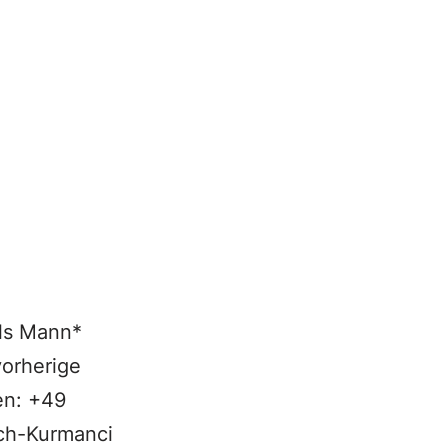
als Mann*
vorherige
en: +49
sch-Kurmanci