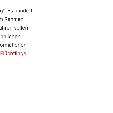
ag“. Es handelt
 im Rahmen
hren sollen.
ähnlichen
formationen
Flüchtlinge
.