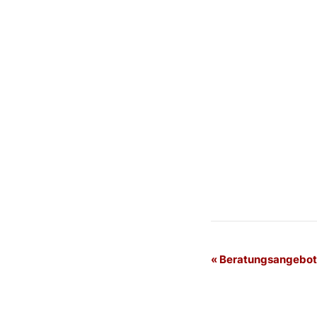
Veranstaltung
«
Beratungsangebot 
Navigation