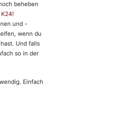
n noch beheben
m
K24!
inen und -
helfen, wenn du
ast. Und falls
nfach so in der
twendig. Einfach