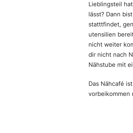
Lieblingsteil h
lässt? Dann bis
statttfindet, g
utensilien bere
nicht weiter ko
dir nicht nach N
Nähstube mit e
Das Nähcafé ist
vorbeikommen 