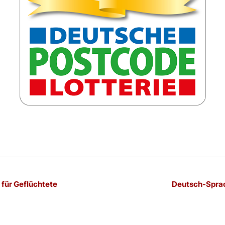
-
für Geflüchtete
Deutsch-Sprac