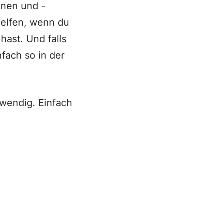
inen und -
helfen, wenn du
ast. Und falls
nfach so in der
twendig. Einfach