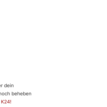
r dein
n noch beheben
m
K24!