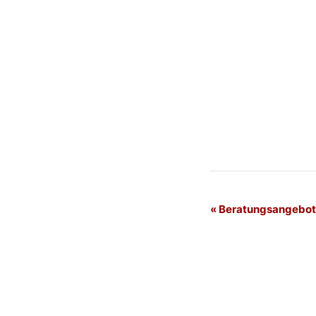
Veranstaltung
«
Beratungsangebot 
Navigation