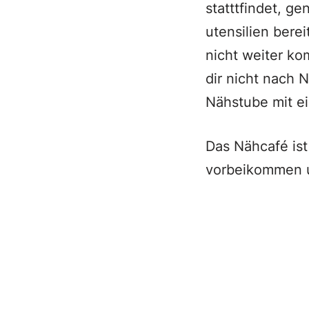
statttfindet, g
utensilien bere
nicht weiter ko
dir nicht nach N
Nähstube mit e
Das Nähcafé ist
vorbeikommen 