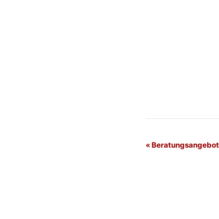
Veranstaltung
«
Beratungsangebot 
Navigation