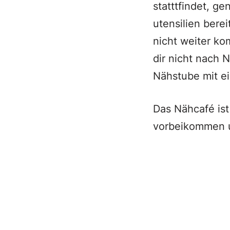
statttfindet, g
utensilien bere
nicht weiter ko
dir nicht nach N
Nähstube mit e
Das Nähcafé ist
vorbeikommen 