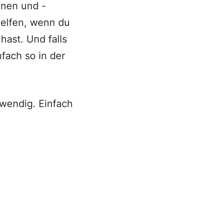
inen und -
helfen, wenn du
ast. Und falls
nfach so in der
twendig. Einfach