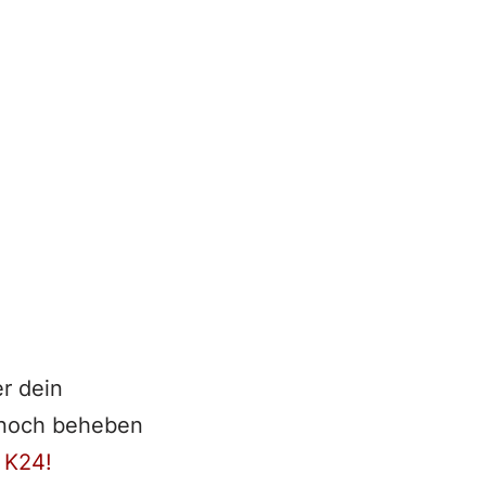
r dein
n noch beheben
m
K24!