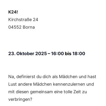
K24!
Kirchstraße 24
04552 Borna
23. Oktober 2025
–
16:00
bis
18:00
Na, definierst du dich als Mädchen und hast
Lust andere Mädchen kennenzulernen und
mit diesen gemeinsam eine tolle Zeit zu
verbringen?