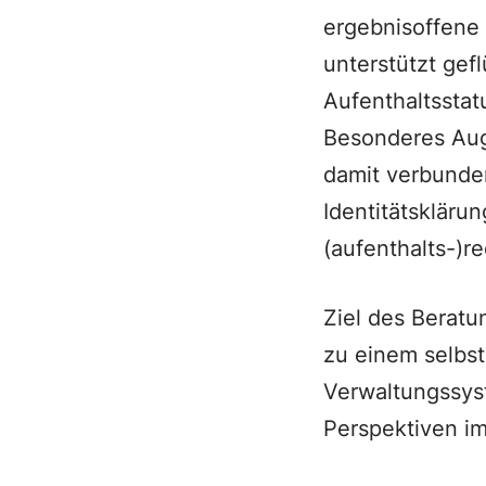
ergebnisoffene
unterstützt gef
Aufenthaltsstat
Besonderes Auge
damit verbunde
Identitätskläru
(aufenthalts-)r
Ziel des Beratu
zu einem selbs
Verwaltungssyst
Perspektiven i