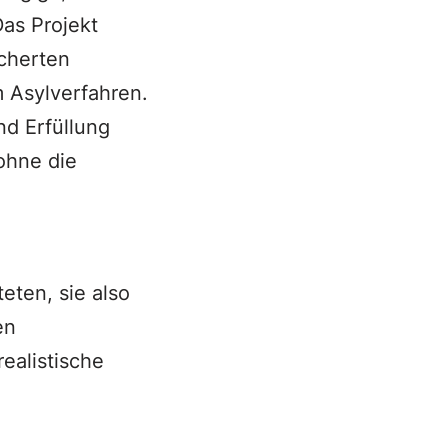
as Projekt
cherten
m Asylverfahren.
d Erfüllung
ohne die
ten, sie also
en
ealistische