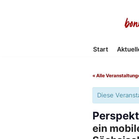
Zum
Inhalt
springen
Start
Aktuell
« Alle Veranstaltung
Diese Veransta
Perspekt
ein mobi