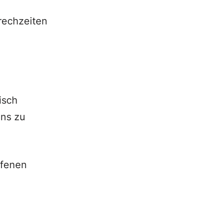
rechzeiten
isch
uns zu
ffenen