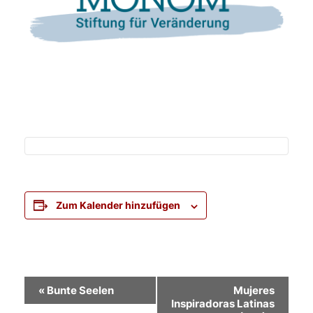
Zum Kalender hinzufügen
Veranstaltung-
«
Bunte Seelen
Mujeres
Inspiradoras Latinas
Navigation