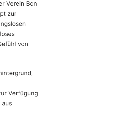
er Verein Bon
pt zur
ungslosen
loses
Gefühl von
hintergrund,
zur Verfügung
h aus