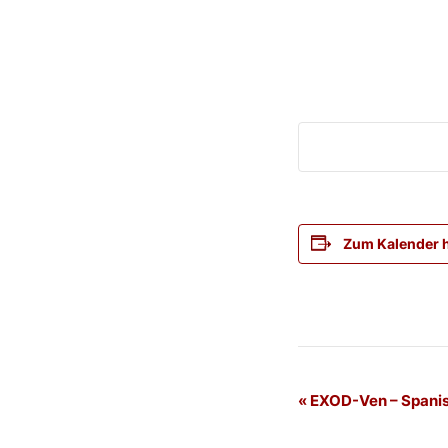
Zum Kalender 
Veranstaltung
«
EXOD-Ven – Spani
Navigation