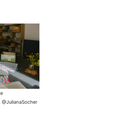
ie
r. @JulianaSocher