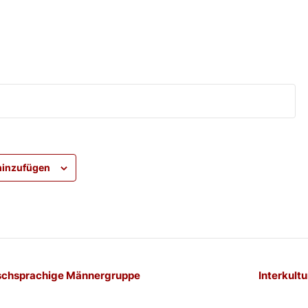
hinzufügen
-
schsprachige Männergruppe
Interkultu