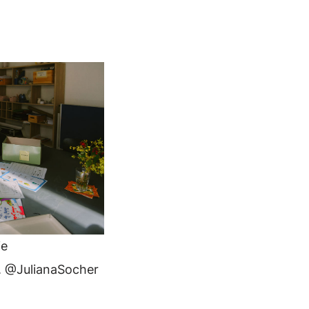
ie
r. @JulianaSocher