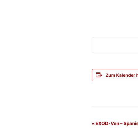
Zum Kalender 
Veranstaltung
«
EXOD-Ven – Spani
Navigation