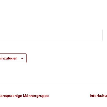
hinzufügen
-
schsprachige Männergruppe
Interkultu