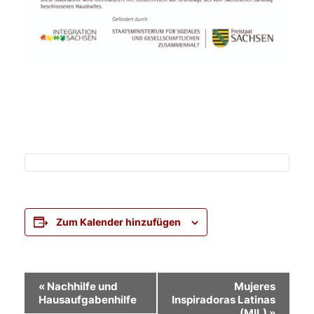
Zum Kalender hinzufügen
Veranstaltung-
«
Nachhilfe und
Mujeres
Hausaufgabenhilfe
Inspiradoras Latinas
Navigation
(MIL)
»