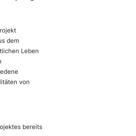
rojekt
aus dem
tlichen Leben
h
iedene
itäten von
jektes bereits