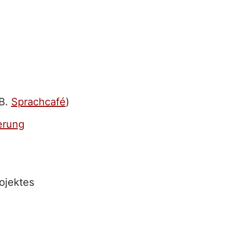
.B.
Sprachcafé
)
erung
ojektes